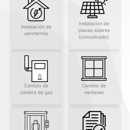
Instalación de
Instalación de
placas solares
aerotermia
(comunicado)
Cambio de
Cambio de
caldera de gas
ventanas