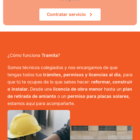
Contratar servicio
¿Cómo funciona
Tramita
?
Somos técnicos colegiados y nos encargamos de que
tengas todos tus
trámites, permisos y licencias al día
, para
que tú te ocupes de lo que sabes hacer:
reformar, construir
o instalar.
Desde una
licencia de obra menor
hasta un
plan
de retirada de amianto
o un
permiso para placas solares
,
estamos aquí para acompañarte.