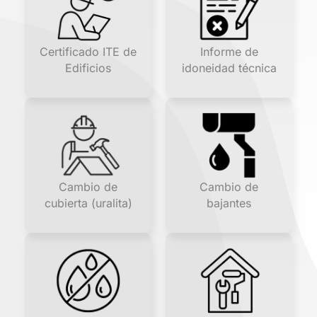
Certificado ITE de
Informe de
Edificios
idoneidad técnica
Cambio de
Cambio de
cubierta (uralita)
bajantes