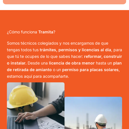
¿Cómo funciona
Tramita
?
Somos técnicos colegiados y nos encargamos de que
tengas todos tus
trámites, permisos y licencias al día
, para
que tú te ocupes de lo que sabes hacer:
reformar, construir
o instalar.
Desde una
licencia de obra menor
hasta un
plan
de retirada de amianto
o un
permiso para placas solares
,
estamos aquí para acompañarte.