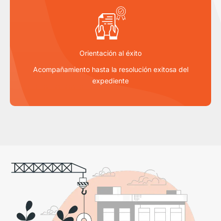
Orientación al éxito
Acompañamiento hasta la resolución exitosa del
expediente