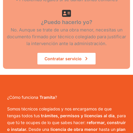
¿Puedo hacerlo yo?
No. Aunque se trate de una obra menor, necesitas un
documento firmado por técnico colegiado para justificar
la intervención ante la administración.
Contratar servicio
¿Cómo funciona
Tramita
?
Somos técnicos colegiados y nos encargamos de que
tengas todos tus
trámites, permisos y licencias al día
, para
que tú te ocupes de lo que sabes hacer:
reformar, construir
o instalar.
Desde una
licencia de obra menor
hasta un
plan