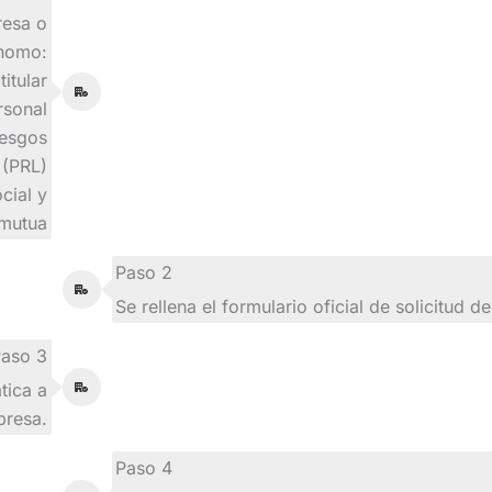
resa o
nomo:
itular
rsonal
iesgos
 (PRL)
cial y
mutua
Paso 2
Se rellena el formulario oficial de solicitud d
aso 3
tica a
presa.
Paso 4