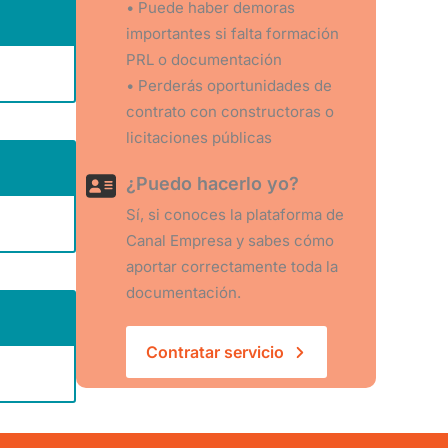
• Puede haber demoras
importantes si falta formación
PRL o documentación
• Perderás oportunidades de
contrato con constructoras o
licitaciones públicas
¿Puedo hacerlo yo?
Sí, si conoces la plataforma de
Canal Empresa y sabes cómo
aportar correctamente toda la
documentación.
Contratar servicio