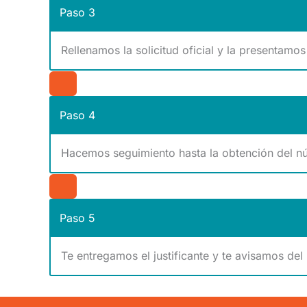
Paso 3
Rellenamos la solicitud oficial y la presentamo
Paso 4
Hacemos seguimiento hasta la obtención del n
Paso 5
Te entregamos el justificante y te avisamos del