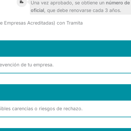
Una vez aprobado, se obtiene un
número de 
oficial
, que debe renovarse cada 3 años.
 de Empresas Acreditadas) con Tramita
prevención de tu empresa.
bles carencias o riesgos de rechazo.