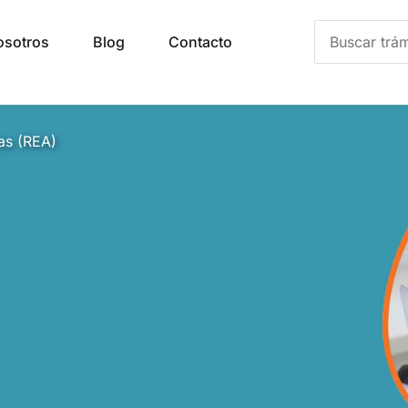
Buscar
osotros
Blog
Contacto
por:
as (REA)